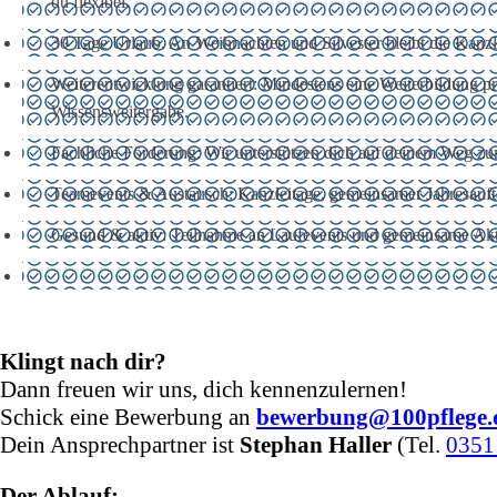
du flexibel.
30 Tage Urlaub. An Weihnachten und Silvester bleibt die Kanzl
Weiterentwicklung garantiert: Mindestens eine Weiterbildung pr
Wissensweitergabe.
Fachliche Förderung: Wir unterstützen dich auf deinem Weg zum
Teamevents & Austausch: Kanzleitage, gemeinsamer Jahresauft
Gesund & aktiv: Teilnahme an Laufevents und gemeinsame Aktivi
Klingt nach dir?
Dann freuen wir uns, dich kennenzulernen!
Schick eine Bewerbung an
bewerbung@100pflege.
Dein Ansprechpartner ist
Stephan Haller
(Tel.
0351
Der Ablauf: