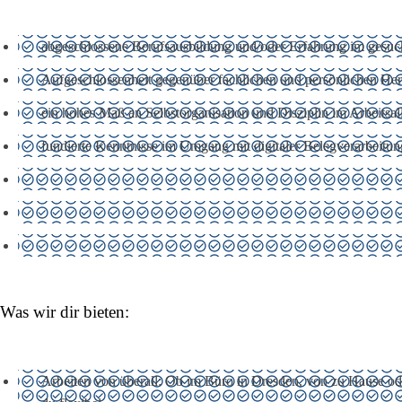
abgeschlossene Berufsausbildung und/oder Erfahrung im gesuc
Aufgeschlossenheit gegenüber fachlichen und persönlichen He
ein hohes Maß an Selbstorganisation und Disziplin im Arbeitsal
fundierte Kenntnisse im Umgang mit digitaler Belegverarbeitun
Was wir dir bieten:
Arbeiten von überall: Ob im Büro in Dresden, von zu Hause ode