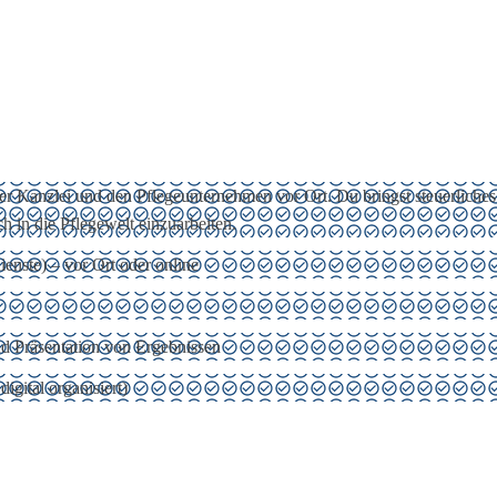
er Kanzlei und den Pflegeunternehmen vor Ort. Du bringst steuerliches
h in die Pflegewelt einzuarbeiten.
enste) – vor Ort oder online
 Präsentation von Ergebnissen
gital organisiert)