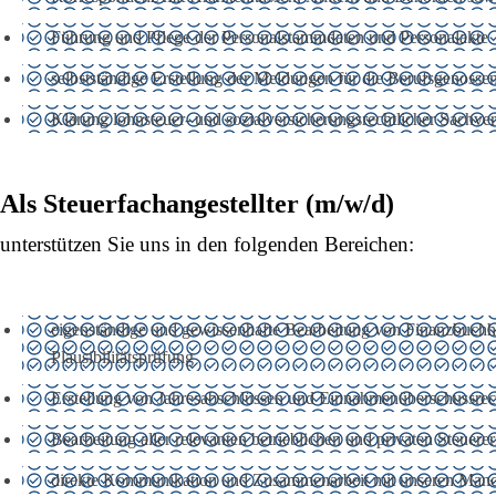
Führung und Pflege der Personalstammdaten und Personalakte
selbstständige Erstellung der Meldungen für die Berufsgenosse
Klärung lohnsteuer- und sozialversicherungsrechtlicher Sachv
Als Steuerfachangestellter (m/w/d)
unterstützen Sie uns in den folgenden Bereichen:
eigenständige und gewissenhafte Bearbeitung von Finanzbuchha
Plausibilitätsprüfung
Erstellung von Jahresabschlüssen und Einnahmenüberschussre
Bearbeitung aller relevanten betrieblichen und privaten Steue
direkte Kommunikation und Zusammenarbeit mit unseren Man