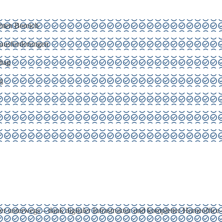
hten Bereich
rausforderungen
ltag
g
r unterwegs – dank digitaler Infrastruktur und kompletter Homeoffice-