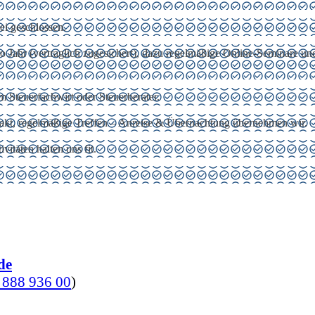
ei geschlossen.
o Jahr (vertraglich zugesichert), dazu regelmäßige Online-Seminare und
 Steuerfachwirt oder Steuerberater.
akt, regelmäßige Treffen – Anreise & Übernachtung übernehmen wir.
täten halten uns fit.
de
 888 936 00
)