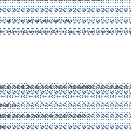
nschaft, Schwerbehindertenabgabe, etc.
erhalte sowie Vorbereitung und Betreuung von Steuer- und Sozialversi
ltungen und Erstellung von betriebswirtschaftlichen Auswertungen ink
chnungen
rerklärungen sowie Prüfung von Steuerbescheiden
danten