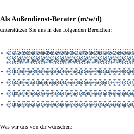
Als Außendienst-Berater (m/w/d)
unterstützen Sie uns in den folgenden Bereichen:
Als Außendienst-Berater bist du das Bindeglied zwischen unser
Lust auf persönliche Weiterentwicklung – und die Offenheit, dic
Fachliche Betreuung und Beratung unserer Mandanten (Pflegedi
Aufbau von langfristigen Mandantenbeziehungen
Durchführung von Besprechungen, Teilnahme an Prüfungen und
Enge Zusammenarbeit mit unserem Team in Dresden (komplett di
Was wir uns von dir wünschen: